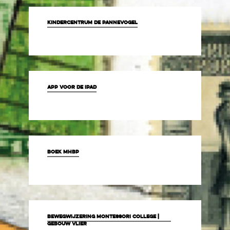
kindercentrum de pannevogel
app voor de ipad
Boek MHBP
Bewegwijzering Montessori College |
gebouw Vlier