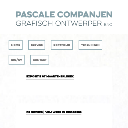
Home
Servies
Portfolio
Tekeningen
Bio/CV
Contact
expositie st maartenskliniek
de gozers | vrij werk in progress