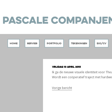
Home
Servies
Portfolio
Tekeningen
Bio/CV
vrijdag 10 april 2015
Ik ga de nieuwe visuele identiteit voor Th
Wordt een coöperatief traject met hardw
Vorige bericht